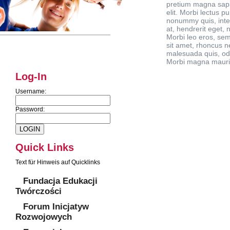
pretium magna sapi
elit. Morbi lectus pu
nonummy quis, int
at, hendrerit eget, n
Morbi leo eros, se
sit amet, rhoncus n
malesuada quis, od
Morbi magna mauris, 
Log-In
Username:
Password:
Quick Links
Text für Hinweis auf Quicklinks
Fundacja Edukacji
Twórczości
Forum Inicjatyw
Rozwojowych