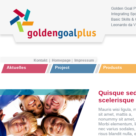
Kontakt
|
Homepage
|
Impressum
Aktuelles
Project
Products
Quisque sed
scelerisque
Mauris wisi ligula, m
sit amet, mattis a,
nonummy sit amet, 
Morbi elementum, l
nec varius sodales,
risus blandit nulla, 