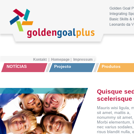
Kontakt
|
Homepage
|
Impressum
NOTÍCIAS
Projecto
Produtos
Quisque sed
scelerisque
Mauris wisi ligula, m
sit amet, mattis a,
nonummy sit amet, 
Morbi elementum, l
nec varius sodales,
risus blandit nulla, 