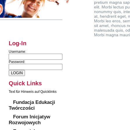
pretium magna sapi
elit. Morbi lectus pu
nonummy quis, int
at, hendrerit eget, n
Morbi leo eros, se
sit amet, rhoncus n
malesuada quis, od
Morbi magna mauris, 
Log-In
Username:
Password:
Quick Links
Text für Hinweis auf Quicklinks
Fundacja Edukacji
Twórczości
Forum Inicjatyw
Rozwojowych