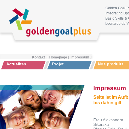
Kontakt
|
Homepage
|
Impressum
Actualites
Projet
Nos produits
Impressum
Seite ist im Auf
bis dahin gilt
Frau Aleksandra
Sikorska