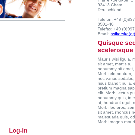
Pfarrer-Seidl-Str. 1
93413 Cham
Deutschland
Telefon: +49 (0)997
8501-40
Telefax: +49 (0)99
Email:
asikorska(a
Quisque sed
scelerisque
Mauris wisi ligula, m
sit amet, mattis a,
nonummy sit amet, 
Morbi elementum, l
nec varius sodales,
risus blandit nulla, 
pretium magna sapi
elit. Morbi lectus pu
nonummy quis, int
at, hendrerit eget, n
Morbi leo eros, se
sit amet, rhoncus n
malesuada quis, od
Morbi magna mauris, 
Log-In